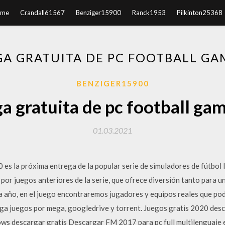
ome
Crandall61567
Benziger15900
Ranck1953
Pilkinton25368
A GRATUITA DE PC FOOTBALL GA
BENZIGER15900
a gratuita de pc football ga
01.03.2021
 es la próxima entrega de la popular serie de simuladores de fútbol 
 por juegos anteriores de la serie, que ofrece diversión tanto para 
 año, en el juego encontraremos jugadores y equipos reales que pod
ga juegos por mega, googledrive y torrent. Juegos gratis 2020 des
ws descargar gratis Descargar FM 2017 para pc full multilenguaje 