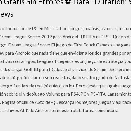
Gratis Sin Errores ⚽ Data - Duration: 
iews
nformación de PC en Meristation: juegos, análisis, avances, fecha
Dream League Soccer 2019 para Android . Ni FIFA ni PES. El juego d
rgo, Dream League Soccer.El juego de First Touch Games se ha ganad
rey para Android que nada tiene que envidiar a los dos grandes por a
erativas con amigos, League of Legends es un juego de estrategia y 
es descargar Golf It! para PC desde el servicio de Steam - Siempre m
de mini-golfito que no son realistas, dado su alto grado de fantasía,
 en golf en la vida real (ni quiero serlo). Pero desde que jugaba jue
ión sobre el videojuego Volume para PS4, PC y PSVITA. Lanzamiento, ú
Página oficial de Aptoide - ¡Descarga los mejores juegos y aplicac
s archivos APK de Android en nuestra plataforma comunitaria