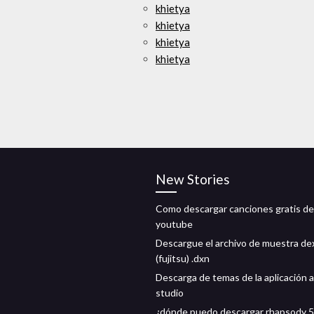
khietya
khietya
khietya
khietya
New Stories
Como descargar canciones gratis de
youtube
Descargue el archivo de muestra de
(fujitsu) .dxn
Descarga de temas de la aplicación 
studio
¿dónde puedo descargar rhapsody 5.