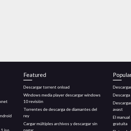
Featured
Popula
Descargar torrent onload
Descargar
Windows media player descargar windows
Descarga 
xnet
10 revisión
Descargar 
Torrentes de descarga de diamantes del
avast
android
rey
El manual
Cargar múltiples archivos y descargar sin
gratuita
1 iso
pagar