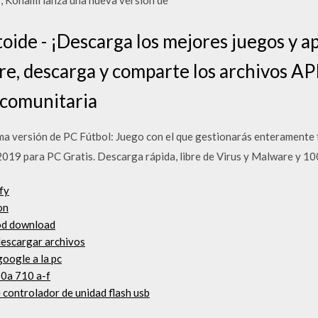
, Konami lanza una nueva versión de
toide - ¡Descarga los mejores juegos y a
e, descarga y comparte los archivos A
 comunitaria
ma versión de PC Fútbol: Juego con el que gestionarás enteramente t
19 para PC Gratis. Descarga rápida, libre de Virus y Malware y 10
fy
on
od download
escargar archivos
google a la pc
00a 710 a-f
controlador de unidad flash usb