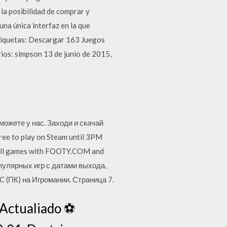
la posibilidad de comprar y
na única interfaz en la que
 Etiquetas: Descargar 163 Juegos
ios: simpson 13 de junio de 2015,
 можете у нас. Заходи и скачай
e to play on Steam until 3PM
all games with FOOTY.COM and
 популярных игр с датами выхода,
C (ПК) на Игромании. Страница 7.
Actualiado ⚽