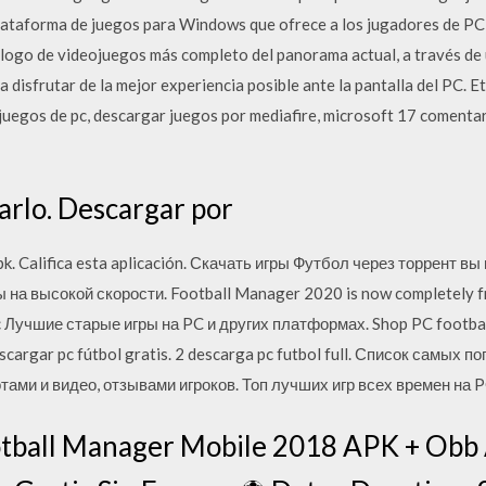
lataforma de juegos para Windows que ofrece a los jugadores de PC 
álogo de videojuegos más completo del panorama actual, a través de u
 disfrutar de la mejor experiencia posible ante la pantalla del PC.
juegos de pc, descargar juegos por mediafire, microsoft 17 comentar
arlo. Descargar por
k. Califica esta aplicación. Скачать игры Футбол через торрент вы
 высокой скорости. Football Manager 2020 is now completely fre
 Лучшие старые игры на PC и других платформах. Shop PC footb
descargar pc fútbol gratis. 2 descarga pc futbol full. Список самых
ами и видео, отзывами игроков. Топ лучших игр всех времен на P
tball Manager Mobile 2018 APK + Obb 