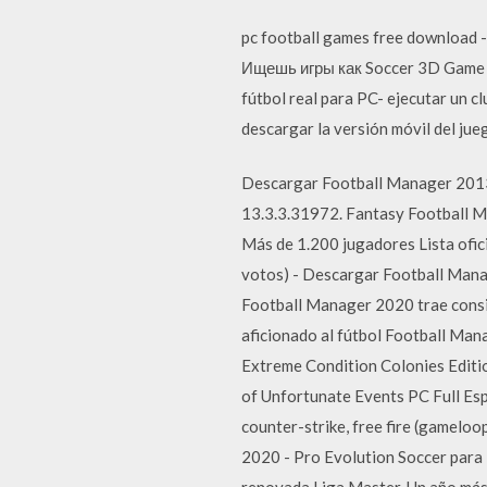
pc football games free download 
Ищешь игры как Soccer 3D Game 2
fútbol real para PC- ejecutar un cl
descargar la versión móvil del jue
Descargar Football Manager 2013
13.3.3.31972. Fantasy Football M
Más de 1.200 jugadores Lista ofi
votos) - Descargar Football Mana
Football Manager 2020 trae consig
aficionado al fútbol Football Man
Extreme Condition Colonies Editio
of Unfortunate Events PC Full Espa
counter-strike, free fire (gamelo
2020 - Pro Evolution Soccer para P