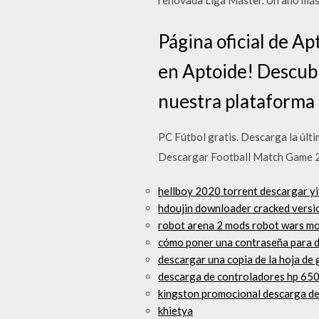
renovada Liga Master. Un año más
Página oficial de Ap
en Aptoide! Descubr
nuestra plataforma
PC Fútbol gratis. Descarga la últi
Descargar Football Match Game 20
hellboy 2020 torrent descargar yi
hdoujin downloader cracked versi
robot arena 2 mods robot wars m
cómo poner una contraseña para d
descargar una copia de la hoja de 
descarga de controladores hp 65
kingston promocional descarga de 
khietya