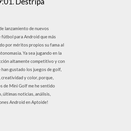
9:01. Destripa
 de lanzamiento de nuevos
e fútbol para Android que más
o por méritos propios su fama al
ntonomasia. Ya sea jugando en la
acción altamente competitivo y con
e han gustado los juegos de golf,
 creatividad y color, porque,
gos de Mini Golf me he sentido
ltimas noticias, análisis,
iones Android en Aptoide!