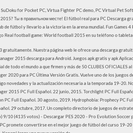
- SuDoku for Pocket PC, Virtua Fighter PC demo, PC Virtual Pet So
015? Ты в правильном месте! El fútbol real para PC Descarga grat
ub de fútbol y llevarlo a la victoria en la arena mundial. Fun Games 
go Real football game: World football 2015 en su teléfono o tableta 
 gratuitamente. Nuestra página web le ofrece una descarga gratui
anager 2015 descarga para Android. Juegos apk gratis y apk Aplicac
cial de todo el mundo a que firmen y más de 50 CLUBES OFICIALES a
ger 2020 para PC Última Versión Gratis. Vuelve uno de los juegos d
o novedades y la actualización necesaria a la temporada 19-20. No 
ager 2015 PC Full Español. 22 junio, 2015. Torchlight PC Full Españo
n PC Full Español. 30 agosto, 2019. Hydrophobia: Prophecy PC Full
ñol. 29 octubre, 2017. Un completo directorio de juegos de estrategi
op) 9/10 (4135 votos) - Descargar PES 2020 - Pro Evolution Soccer 
C promete convertirse en el mejor juego de fútbol del curso 19-20 c